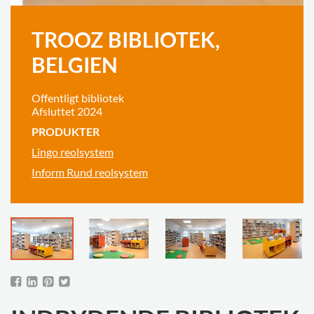
TROOZ BIBLIOTEK,
BELGIEN
Offentligt bibliotek
Afsluttet 2024
PRODUKTER
Lingo reolsystem
Inform Rund reolsystem