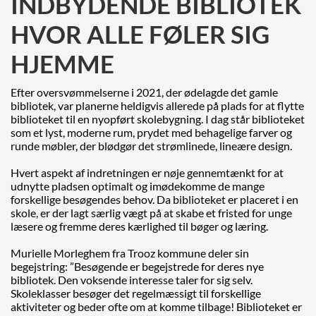
INDBYDENDE BIBLIOTEK
HVOR ALLE FØLER SIG
HJEMME
Efter oversvømmelserne i 2021, der ødelagde det gamle
bibliotek, var planerne heldigvis allerede på plads for at flytte
biblioteket til en nyopført skolebygning. I dag står biblioteket
som et lyst, moderne rum, prydet med behagelige farver og
runde møbler, der blødgør det strømlinede, lineære design.
Hvert aspekt af indretningen er nøje gennemtænkt for at
udnytte pladsen optimalt og imødekomme de mange
forskellige besøgendes behov. Da biblioteket er placeret i en
skole, er der lagt særlig vægt på at skabe et fristed for unge
læsere og fremme deres kærlighed til bøger og læring.
Murielle Morleghem fra Trooz kommune deler sin
begejstring: ”Besøgende er begejstrede for deres nye
bibliotek. Den voksende interesse taler for sig selv.
Skoleklasser besøger det regelmæssigt til forskellige
aktiviteter og beder ofte om at komme tilbage! Biblioteket er