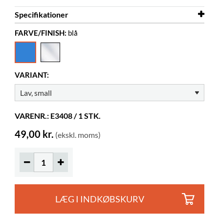
Specifikationer
FARVE/FINISH:
blå
Bredde
80 mm
Dybde
180 mm
Højde
125 mm
VARIANT:
Farve
blå
Materiale
gennemsigtig akryl, PMMA
VARENR.: E3408 / 1 STK.
Displaydybde
40 mm
49,00 kr.
(ekskl. moms)
LÆG I INDKØBSKURV