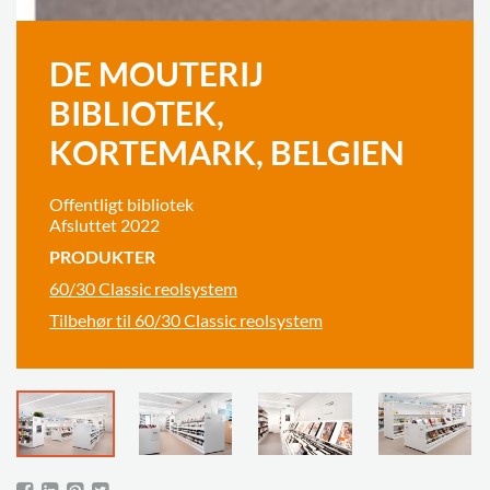
DE MOUTERIJ
BIBLIOTEK,
KORTEMARK, BELGIEN
Offentligt bibliotek
Afsluttet 2022
PRODUKTER
60/30 Classic reolsystem
Tilbehør til 60/30 Classic reolsystem