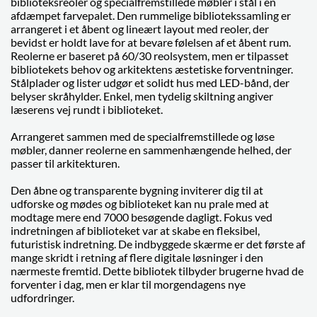
biblioteksreoler og specialfremstillede møbler i stål i en
afdæmpet farvepalet. Den rummelige bibliotekssamling er
arrangeret i et åbent og lineært layout med reoler, der
bevidst er holdt lave for at bevare følelsen af et åbent rum.
Reolerne er baseret på 60/30 reolsystem, men er tilpasset
bibliotekets behov og arkitektens æstetiske forventninger.
Stålplader og lister udgør et solidt hus med LED-bånd, der
belyser skråhylder. Enkel, men tydelig skiltning angiver
læserens vej rundt i biblioteket.
Arrangeret sammen med de specialfremstillede og løse
møbler, danner reolerne en sammenhængende helhed, der
passer til arkitekturen.
Den åbne og transparente bygning inviterer dig til at
udforske og mødes og biblioteket kan nu prale med at
modtage mere end 7000 besøgende dagligt. Fokus ved
indretningen af biblioteket var at skabe en fleksibel,
futuristisk indretning. De indbyggede skærme er det første af
mange skridt i retning af flere digitale løsninger i den
nærmeste fremtid. Dette bibliotek tilbyder brugerne hvad de
forventer i dag, men er klar til morgendagens nye
udfordringer.