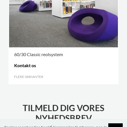
60/30 Classic reolsystem
Kontakt os
FLERE VARIANTER
.
TILMELD DIG VORES
NYHEDSBREV
Bliv opdateret med de seneste