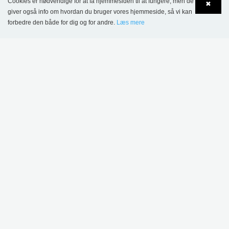
Cookies er nødvendige for at få hjemmesiden til at fungere, men de
✖
biblioteksnyheder
giver også info om hvordan du bruger vores hjemmeside, så vi kan
forbedre den både for dig og for andre.
Læs mere
Language
Login
TILMELD
MERE INSPIRATION