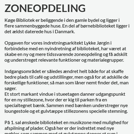
ZONEOPDELING
Køge Bibliotek er beliggende i den gamle bydel og ligger i
flere sammenbyggede huse. En del af børnebiblioteket ligger i
det ældst daterede hus i Danmark.
Opgaven for vores indretningsarkitekt Lykke Jørgin i
forbindelse med en nyindretning af biblioteket, har været at
skabe en ny og mere tidssvarende zoneopdeling og få adskilt
og understreget relevante funktioner og materialegrupper.
Indgangsområdet er således ændret helt både for at skaffe
bedre plads til café og udstillinger, men også for at adskille de
forskellige funktioner, så man som låner nemt finder det, man
søger.
Et stort markant vindue i stueetagen danner udgangspunkt
for en ny stillezone, hvor der er kig til parken fra en
specialtegnet bænk. Sammen med bænken understreger nye
loungestole og et gulvtæppe stillezonens specielle stemning.
På 1. sal ønskede biblioteket en musikzone med mulighed for
afspilning af plader. Også her er der indrettet med nye
møbler, som sammen med et gulvtæppe danner et rum i