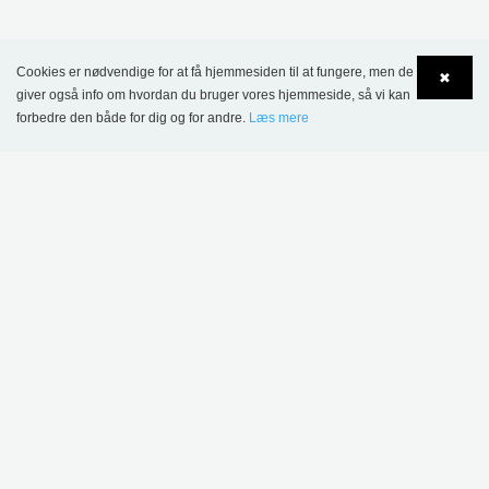
MERE INSPIRATION
Cookies er nødvendige for at få hjemmesiden til at fungere, men de
✖
giver også info om hvordan du bruger vores hjemmeside, så vi kan
forbedre den både for dig og for andre.
Læs mere
Language
Login
Chorlton Bibliotek, Manchester, Storbritannien