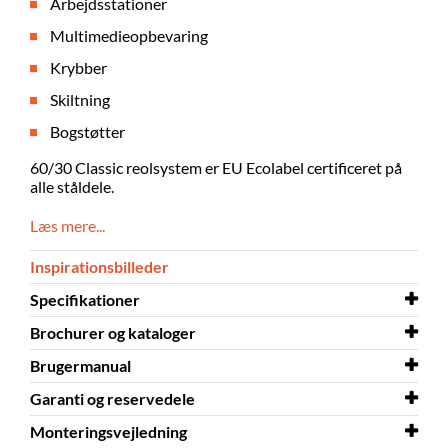
Arbejdsstationer
Multimedieopbevaring
Krybber
Skiltning
Bogstøtter
60/30 Classic reolsystem er EU Ecolabel certificeret på
alle ståldele.
Læs mere...
Inspirationsbilleder
Specifikationer
Brochurer og kataloger
Skal samles
ja
Brugermanual
Brochurer og kataloger
60/30 reolsystem
Garanti og reservedele
Brochurer og kataloger
Brugermanual
60/30 rund reolsystem
Bagkantsbogstøtter
Monteringsvejledning
Brochurer og kataloger
Brugermanual
Garanti og reservedele
Krybber i reolsystemer 60/30 og
60/30 Classic reolsystem
Stålkrybber