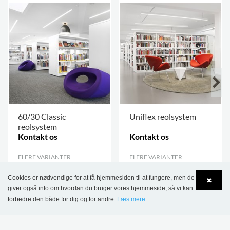
60/30 Classic
Uniflex reolsystem
reolsystem
Kontakt os
Kontakt os
FLERE VARIANTER
.
FLERE VARIANTER
.
Cookies er nødvendige for at få hjemmesiden til at fungere, men de
✖
giver også info om hvordan du bruger vores hjemmeside, så vi kan
forbedre den både for dig og for andre.
Læs mere
Language
Login
DETTE PRODUKT VISES I FØLGENDE
REFERENCER