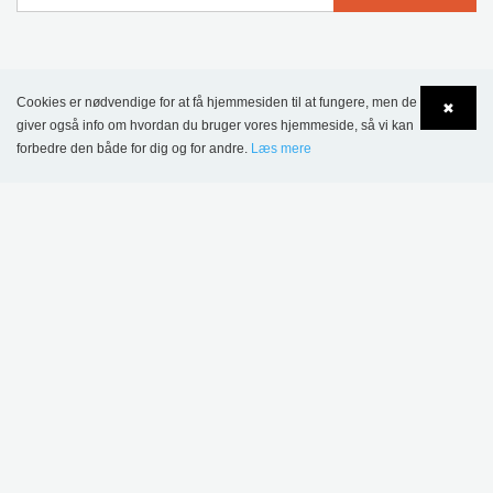
Cookies er nødvendige for at få hjemmesiden til at fungere, men de
MERE INSPIRATION
✖
giver også info om hvordan du bruger vores hjemmeside, så vi kan
forbedre den både for dig og for andre.
Læs mere
Language
Login
Chorlton Bibliotek, Manchester, Storbritannien