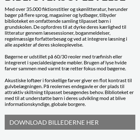
Med over 35.000 fiktionstitler og skønlitteratur, herunder
bøger på flere sprog, magasiner og lydbøger, tilbyder
biblioteket en omfattende samling tilpasset børn i
grundskolen. De opfordres til at dyrke deres kærlighed til
litteratur gennem læsesessioner, boganmeldelser,
regelmæssige forfatterbesøg og ved at integrere læsning i
alle aspekter af deres skoleoplevelse.
Bøgerne er udstillet på 60/30 reoler med træfinish eller
integreret i specialdesignede møbler. Brugen af lyse hvide
farver sammen med varmt træ retter fokus mod bøgerne.
Akustiske loftøer i forskellige farver giver en flot kontrast til
gulvbelægningen. På reolernes endegavle er der plads til
attraktiv skiltning tilpasset besøgendes behov. Biblioteket er
med til at understøtte børn i deres udvikling mod at blive
informationskyndige, globale borgere.
DOWNLOAD BILLEDERNE HER